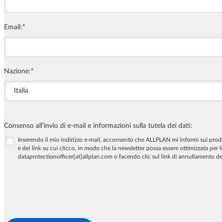
Email:
*
Nazione:
*
Consenso all’invio di e-mail e informazioni sulla tutela dei dati:
Inserendo il mio indirizzo e-mail, acconsento che ALLPLAN mi informi sui prodott
e dei link su cui clicco, in modo che la newsletter possa essere ottimizzata per
dataprotectionofficer[at]allplan.com o facendo clic sul link di annullamento dell'